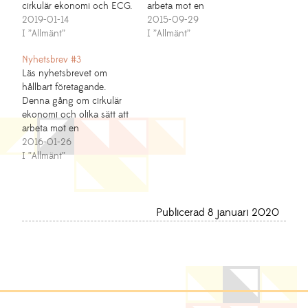
cirkulär ekonomi och ECG.
arbeta mot en
Prenumerera på
2019-01-14
resurseffektiv framtid.
2015-09-29
nyhetsbrevet
I ”Allmänt”
Prenumerera på
I ”Allmänt”
nyhetsbrevet
Nyhetsbrev #3
Läs nyhetsbrevet om
hållbart företagande.
Denna gång om cirkulär
ekonomi och olika sätt att
arbeta mot en
resurseffektiv framtid.
2016-01-26
Prenumerera på
I ”Allmänt”
nyhetsbrevet
Publicerad 8 januari 2020
Footer