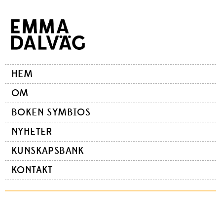
Skip
Skip
Skip
to
to
to
primary
content
footer
navigation
Main
HEM
navigation
OM
BOKEN SYMBIOS
NYHETER
KUNSKAPSBANK
KONTAKT