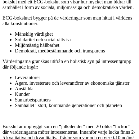
bokslut med ett ECG-bokslut som visar hur mycket man bidrar till
samhället i form av sociala, miljömässiga och demokratiska värden.
ECG-bokslutet bygger på de värderingar som man hittat i världens
alla konstitutioner:
Mänsklig värdighet
Solidaritet och social rättvisa
Miljömässig hållbarhet
Demokrati, medbestämmande och transparens
Värderingarna granskas utifrån en holistisk syn på intressentgrupp
där följande ingår:
Leverantörer
Ägare, investerare och leverantörer av ekonomiska tjänster
Anställda
Kunder
Samarbetspartners
Samhället i stort, kommande generationer och planeten
Bokslut är uppbyggt som en “julkalender” med 20 olika “luckor”
där värderingarna möter intressenterna. Innanför varje lucka finns 2-
5 kvalitativa och kvantitativa frågor som var och en ger 0-10 poäng.