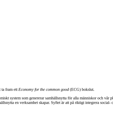
t ta fram ett
Economy for the common good
(ECG) bokslut.
omiskt system som genererar samhällsnytta för alla människor och vår pl
lsnytta en verksamhet skapar. Syftet är att på riktigt integrera social- o